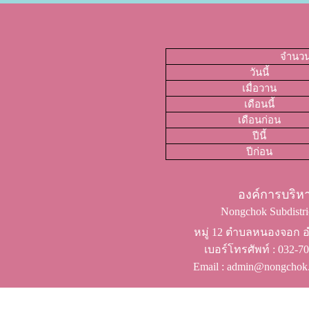
จำนวนผ
วันนี้
เมื่อวาน
เดือนนี้
เดือนก่อน
ปีนี้
ปีก่อน
องค์การบริ
Nongchok Subdistric
หมู่ 12 ตำบลหนองจอก อำ
เบอร์โทรศัพท์ ​: 032-
Email : admin@nongchok.