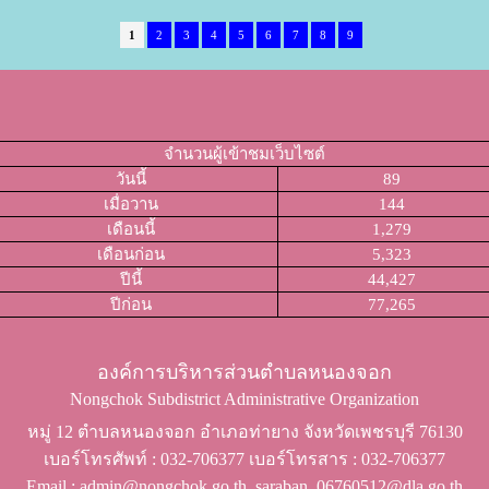
1
2
3
4
5
6
7
8
9
จำนวนผู้เข้าชมเว็บไซต์
วันนี้
89
เมื่อวาน
144
เดือนนี้
1,279
เดือนก่อน
5,323
ปีนี้
44,427
ปีก่อน
77,265
องค์การบริหารส่วนตำบลหนองจอก
Nongchok Subdistrict Administrative Organization
หมู่ 12 ตำบลหนองจอก อำเภอท่ายาง จังหวัดเพชรบุรี 76130
เบอร์โทรศัพท์ ​: 032-706377 เบอร์โทรสาร : 032-706377
Email : admin@nongchok.go.th, saraban_06760512@dla.go.th