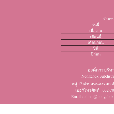
จำนวนผ
วันนี้
เมื่อวาน
เดือนนี้
เดือนก่อน
ปีนี้
ปีก่อน
องค์การบริ
Nongchok Subdistric
หมู่ 12 ตำบลหนองจอก อำ
เบอร์โทรศัพท์ ​: 032-
Email : admin@nongchok.