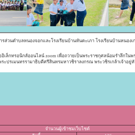
ิหารส่วนตำบลหนองจอกและโรงเรียนบ้านหันตะเภา โรงเรียนบ้านหนองเกต
ื่ออิเล็กทรอนิกส์ออนไลน์ zoom เพื่อถวายเป็นพระราชกุศลน้อมรำลึกใน
ปรเมนทรรามาธิบดีศรีสินทรมหาวชิราลงกรณ พระวชิรเกล้าเจ้าอยู่หั
จำนวนผู้เข้าชมเว็บไซต์