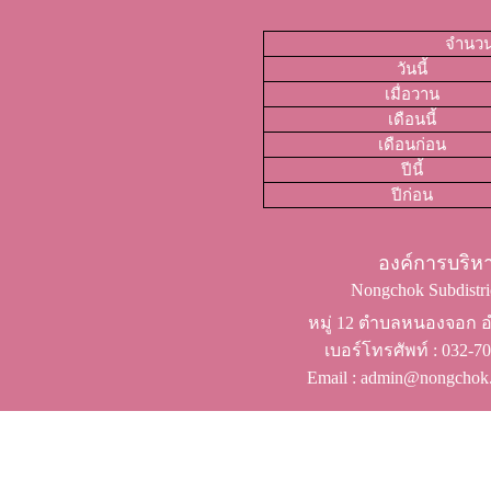
จำนวนผ
วันนี้
เมื่อวาน
เดือนนี้
เดือนก่อน
ปีนี้
ปีก่อน
องค์การบริ
Nongchok Subdistric
หมู่ 12 ตำบลหนองจอก อำ
เบอร์โทรศัพท์ ​: 032-
Email : admin@nongchok.