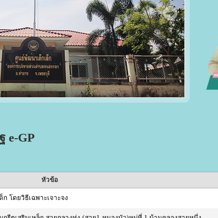
ัฐ e-GP
หัวข้อ
เด็ก โดยวิธีเฉพาะเจาะจง
รีตเสริมเหล็ก สายกลางทุ่ง (สาย1-หนองบัว)หมู่ที่ 1 บ้านคลองสายหนึ่ง