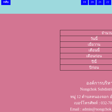
กลับ
19
20
21
22
จำนวนผ
วันนี้
เมื่อวาน
เดือนนี้
เดือนก่อน
ปีนี้
ปีก่อน
องค์การบริ
Nongchok Subdistric
หมู่ 12 ตำบลหนองจอก อำ
เบอร์โทรศัพท์ ​: 032-
Email : admin@nongchok.