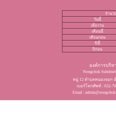
จำนวนผ
วันนี้
เมื่อวาน
เดือนนี้
เดือนก่อน
ปีนี้
ปีก่อน
องค์การบริ
Nongchok Subdistric
หมู่ 12 ตำบลหนองจอก อำ
เบอร์โทรศัพท์ ​: 032-
Email : admin@nongchok.