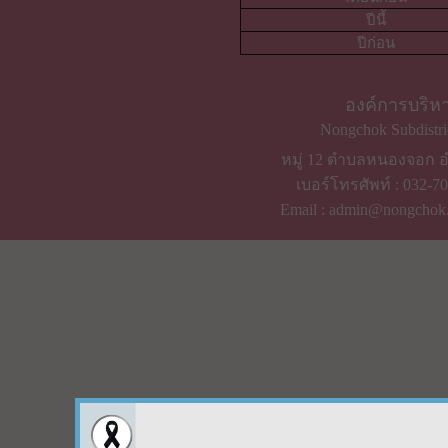
วันนี้
เมื่อวาน
เดือนนี้
เดือนก่อน
ปีนี้
ปีก่อน
องค์การบริ
Nongchok Subdistric
หมู่ 12 ตำบลหนองจอก อำ
เบอร์โทรศัพท์ ​: 032-
Email : admin@nongchok.