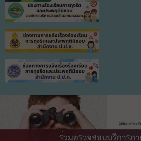
แวดล้อม องค์การบริหารส่วนตำบลหนองจอก
แพท พาวเวอร์แพท