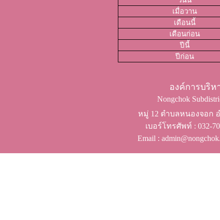
วันนี้
เมื่อวาน
เดือนนี้
เดือนก่อน
ปีนี้
ปีก่อน
องค์การบริ
Nongchok Subdistric
หมู่ 12 ตำบลหนองจอก อำ
เบอร์โทรศัพท์ ​: 032-
Email : admin@nongchok.