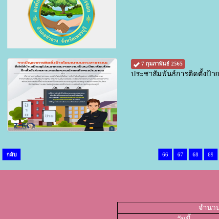
7 กุมภาพันธ์ 2565
ประชาสัมพันธ์การติดตั้งป้า
กลับ
66
67
68
69
จำนวนผ