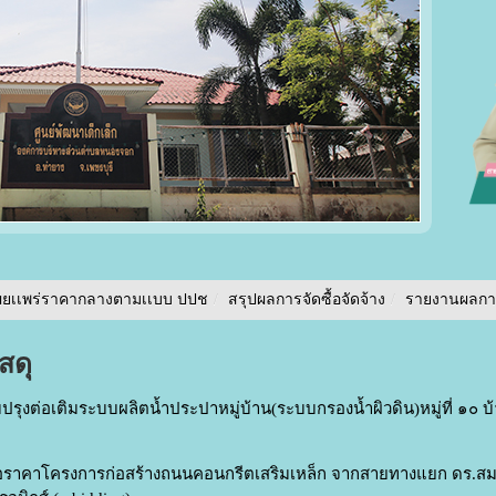
ผยเเพร่ราคากลางตามเเบบ ปปช
/
สรุปผลการจัดซื้อจัดจ้าง
/
รายงานผลการจ
สดุ
ุงต่อเติมระบบผลิตน้ำประปาหมู่บ้าน(ระบบกรองน้ำผิวดิน)หมู่ที่ ๑๐ บ
ราคาโครงการก่อสร้างถนนคอนกรีตเสริมเหล็ก จากสายทางแยก ดร.สมนึ