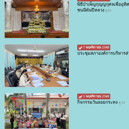
พิธีบำเพ็ญกุญญกุศลเพื่ออุ
ชนนีพันปีหลวง
ดู 61
7 พฤศจิกายน 2568
ประชุมสภาองค์การบริหารส่
5 พฤศจิกายน 2568
กิจกรรมวันลอยกระทง
ดู 50