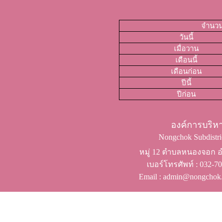
จำนวนผ
วันนี้
เมื่อวาน
เดือนนี้
เดือนก่อน
ปีนี้
ปีก่อน
องค์การบริ
Nongchok Subdistric
หมู่ 12 ตำบลหนองจอก อำ
เบอร์โทรศัพท์ ​: 032-
Email : admin@nongchok.