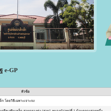
ัฐ e-GP
หัวข้อ
เด็ก โดยวิธีเฉพาะเจาะจง
รีตเสริมเหล็ก สายกลางทุ่ง (สาย1-หนองบัว)หมู่ที่ 1 บ้านคลองสายหนึ่ง