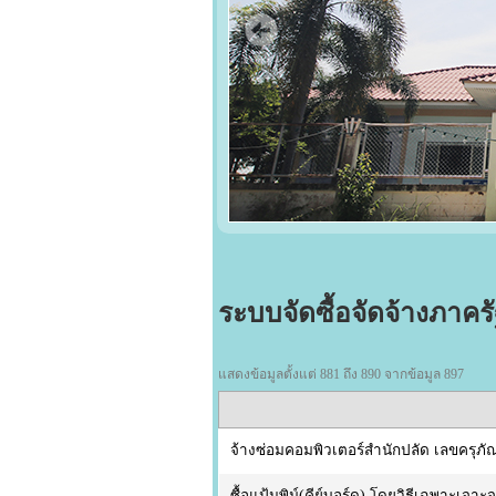
ระบบจัดซื้อจัดจ้างภาคร
แสดงข้อมูลตั้งแต่ 881 ถึง 890 จากข้อมูล 897
จ้างซ่อมคอมพิวเตอร์สำนักปลัด เลขครุภั
ซื้อแป้นพิม์(คีย์บอร์ด) โดยวิธีเฉพาะเจาะ