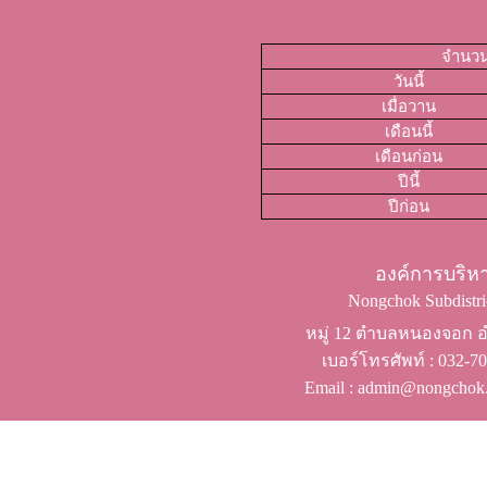
จำนวนผ
วันนี้
เมื่อวาน
เดือนนี้
เดือนก่อน
ปีนี้
ปีก่อน
องค์การบริ
Nongchok Subdistric
หมู่ 12 ตำบลหนองจอก อำ
เบอร์โทรศัพท์ ​: 032-
Email : admin@nongchok.