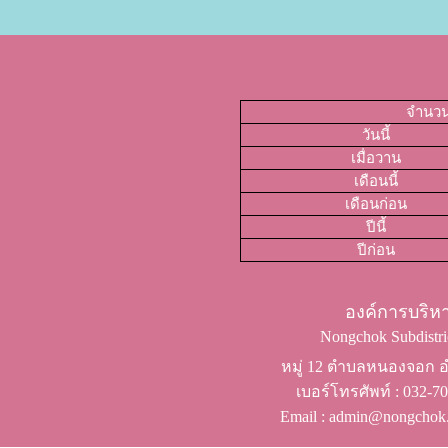
จำนวนผ
วันนี้
เมื่อวาน
เดือนนี้
เดือนก่อน
ปีนี้
ปีก่อน
องค์การบริ
Nongchok Subdistric
หมู่ 12 ตำบลหนองจอก อำ
เบอร์โทรศัพท์ ​: 032-
Email : admin@nongchok.