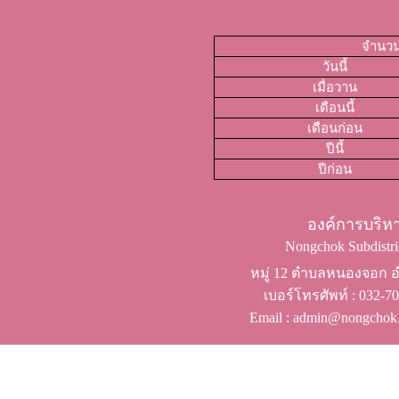
จำนวนผ
วันนี้
เมื่อวาน
เดือนนี้
เดือนก่อน
ปีนี้
ปีก่อน
องค์การบริ
Nongchok Subdistric
หมู่ 12 ตำบลหนองจอก อำ
เบอร์โทรศัพท์ ​: 032-
Email : admin@nongchok.