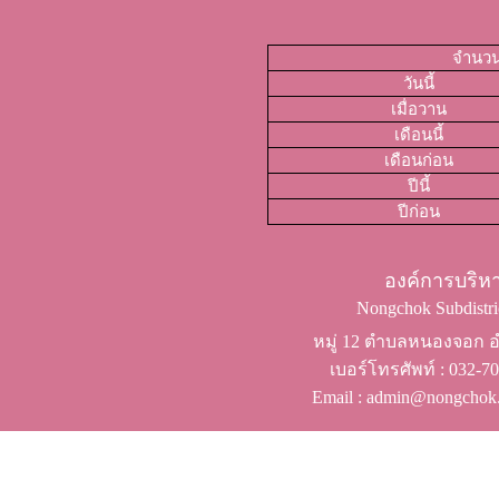
จำนวนผ
วันนี้
เมื่อวาน
เดือนนี้
เดือนก่อน
ปีนี้
ปีก่อน
องค์การบริ
Nongchok Subdistric
หมู่ 12 ตำบลหนองจอก อำ
เบอร์โทรศัพท์ ​: 032-
Email : admin@nongchok.