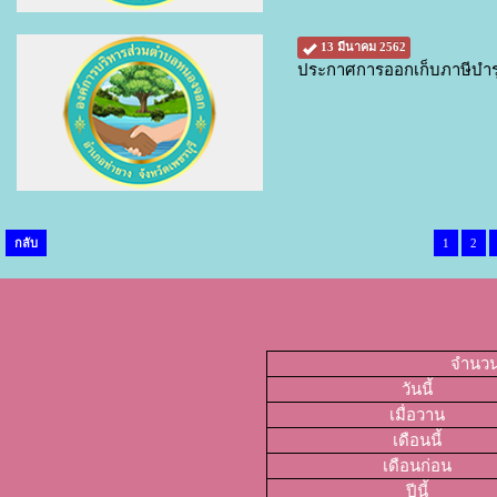
13 มีนาคม 2562
ประกาศการออกเก็บภาษีบำรุงท
กลับ
1
2
จำนวนผ
วันนี้
เมื่อวาน
เดือนนี้
เดือนก่อน
ปีนี้